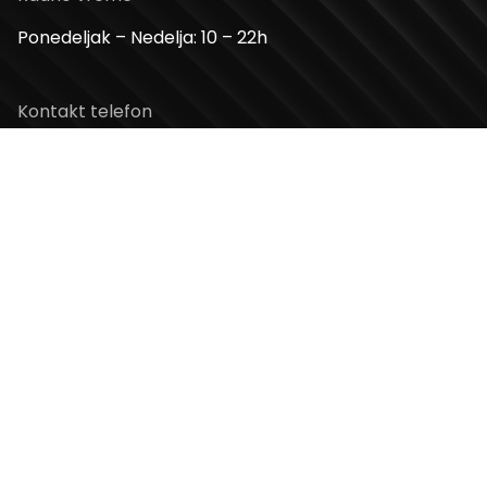
Ponedeljak – Nedelja: 10 – 22h
Kontakt telefon
+381 11 2854 580
Email
info@usceshoppingcenter.com
Zapratite nas
Web Design i Web Development
PopArt Studio