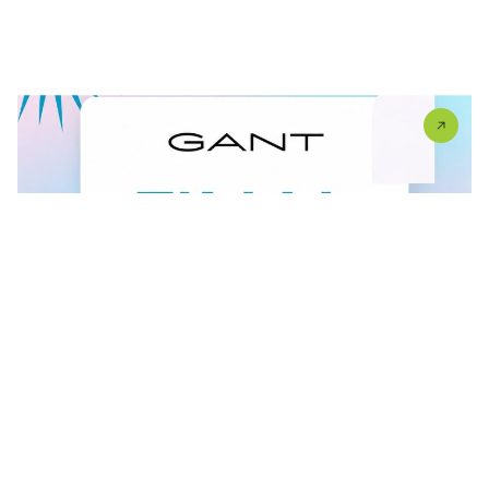
FINAL SALE U GANT RADNJI
U #GANT radnjama aktuelan je FINAL SALE — od