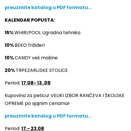
preuzmite katalog u PDF formatu…
KALENDAR POPUSTA:
15%
WHIRLPOOL Ugradna tehnika
10%
BEKO frižideri
10%
CANDY veš mašine
20%
TRPEZARIJSKE STOLICE
Period:
17.08- 13..09
Kupovina za peticu! VELIKI IZBOR RANČEVA I ŠKOLSKE
OPREME po sjajnim cenama!
preuzmite katalog u PDF formatu…
Period:
17.- 23.08