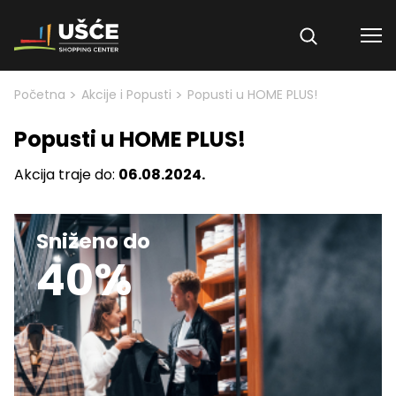
Skip to content
>
>
Početna
Akcije i Popusti
Popusti u HOME PLUS!
Popusti u HOME PLUS!
Akcija traje do:
06.08.2024.
Sniženo do
40%