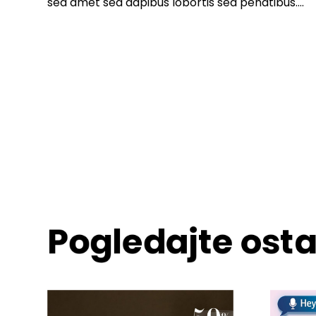
sed amet sed dapibus lobortis sed penatibus….
Pogledajte osta