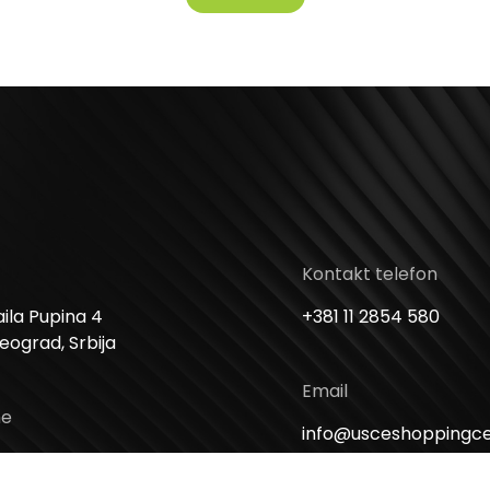
Kontakt telefon
ila Pupina 4
+381 11 2854 580
Beograd, Srbija
Email
me
info@usceshoppingc
 Nedelja: 10 – 22h