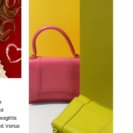
e
ed
sagittis
d. Varius