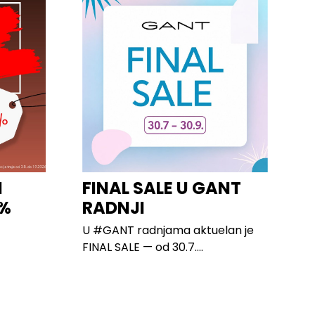
I
FINAL SALE U GANT
0%
RADNJI
U #GANT radnjama aktuelan je
FINAL SALE — od 30.7....