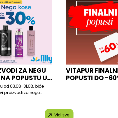
ZVODI ZA NEGU
VITAPUR FINALN
 NA POPUSTU U
POPUSTI DO -6
u od 03.08-31.08. biće
svi proizvodi za negu
 brendova, uključujući...
Vidi sve