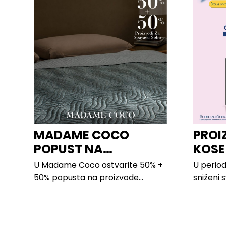
MADAME COCO
PROI
POPUST NA
KOSE
PROIZVODE ZA
LILLY
U Madame Coco ostvarite 50% +
U period
SPAVAĆU SOBU
50% popusta na proizvode...
sniženi 
kose svih