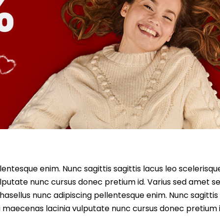
entesque enim. Nunc sagittis sagittis lacus leo scelerisqu
lputate nunc cursus donec pretium id. Varius sed amet s
asellus nunc adipiscing pellentesque enim. Nunc sagittis 
i maecenas lacinia vulputate nunc cursus donec pretium i