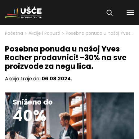
Skip to content
>
>
Početna
Akcije i Popusti
Posebna ponuda u našoj Yves Rocher prodavnici! -30% na sve proizvode za negu lica.
Posebna ponuda u našoj Yves
Rocher prodavnici! -30% na sve
proizvode za negu lica.
Akcija traje do:
06.08.2024.
Sniženo do
40%