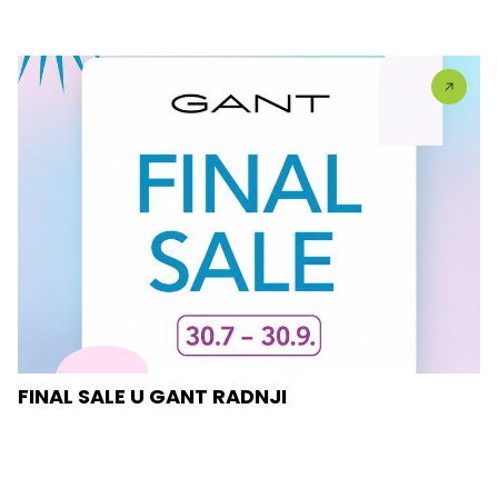
FINAL SALE U GANT RADNJI
U #GANT radnjama aktuelan je FINAL SALE — od
30.7....