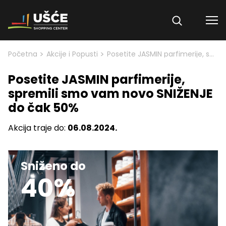
Skip to content
>
>
Početna
Akcije i Popusti
Posetite JASMIN parfimerije, spremili smo vam novo SNIŽENJE do čak 50%
Posetite JASMIN parfimerije,
spremili smo vam novo SNIŽENJE
do čak 50%
Akcija traje do:
06.08.2024.
Sniženo do
40%