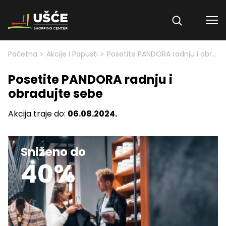
Skip to content
>
>
Početna
Akcije i Popusti
Posetite PANDORA radnju i obradujte sebe
Posetite PANDORA radnju i
obradujte sebe
Akcija traje do:
06.08.2024.
Sniženo do
40%