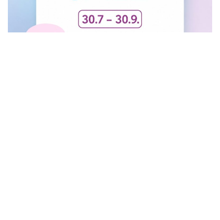
FINAL SALE U GANT RADNJI
U #GANT radnjama aktuelan je FINAL SALE — od
30.7....
Vidi sve