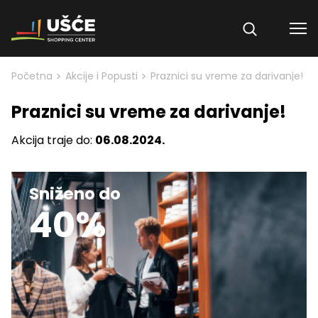
Skip to content
>
>
Početna
Akcije i Popusti
Praznici su vreme za darivanje!
Praznici su vreme za darivanje!
Akcija traje do:
06.08.2024.
Sniženo do
40%