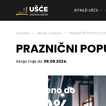
ISTRAŽI UŠĆE
Skip to content
>
>
Početna
Akcije i Popusti
PRAZNIČNI POPUST U LI
PRAZNIČNI POPU
Akcija traje do:
06.08.2024.
Sniženo do