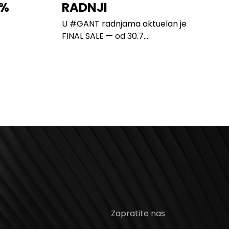
0%
RADNJI
U #GANT radnjama aktuelan je
FINAL SALE — od 30.7....
Zapratite nas