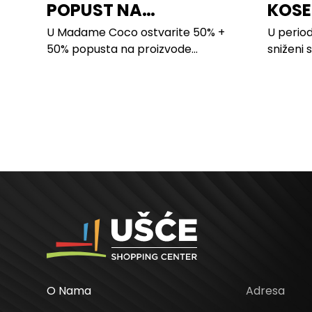
POPUST NA
KOSE
PROIZVODE ZA
LILLY
U Madame Coco ostvarite 50% +
U period
SPAVAĆU SOBU
50% popusta na proizvode...
sniženi 
kose svi
O Nama
Adresa