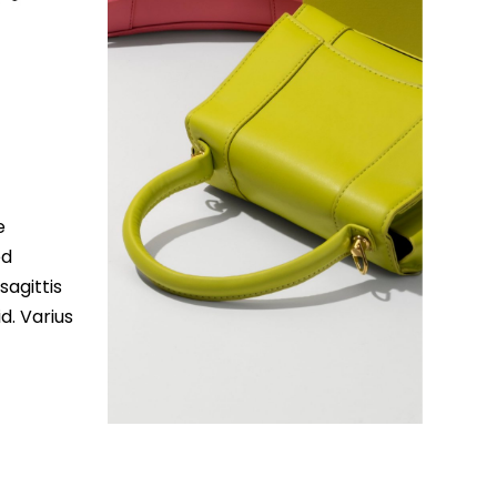
e
ed
sagittis
d. Varius