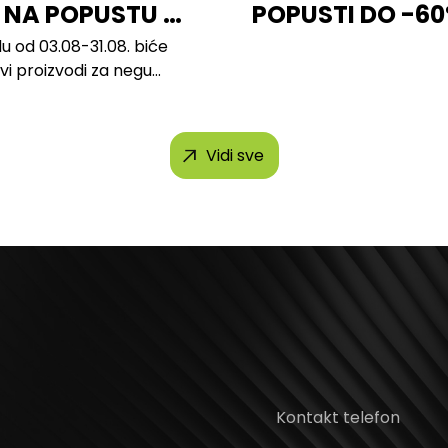
 NA POPUSTU U
POPUSTI DO -6
u od 03.08-31.08. biće
svi proizvodi za negu
h brendova, uključujući...
Vidi sve
Kontakt telefon