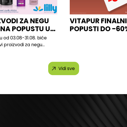
ZVODI ZA NEGU
VITAPUR FINALNI
 NA POPUSTU U
POPUSTI DO -60
u od 03.08-31.08. biće
vi proizvodi za negu
 brendova, uključujući...
Vidi sve