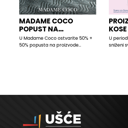
MADAME COCO
PROI
POPUST NA
KOSE
PROIZVODE ZA
LILLY
U Madame Coco ostvarite 50% +
U period
SPAVAĆU SOBU
50% popusta na proizvode...
sniženi s
kose svih