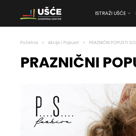
ISTRAŽI UŠĆE
Skip to content
>
>
Početna
Akcije i Popusti
PRAZNIČNI POPUSTI D
PRAZNIČNI POP