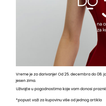
Vreme je za darivanje! Od 25. decembra do 08. j
jesen zima.
Uživajte u pogodnostima koje vam donosi prazničn
*popust važi za kupovinu više od jednog artikla