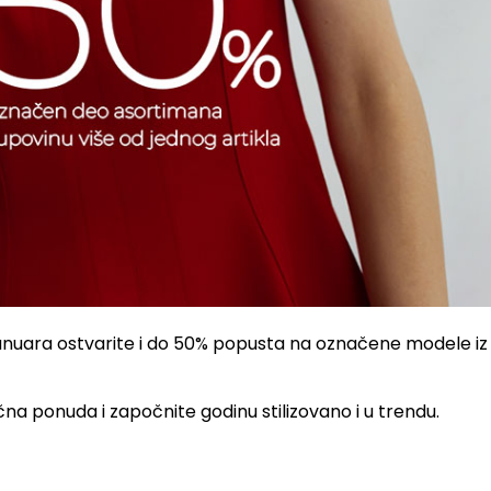
anuara ostvarite i do 50% popusta na označene modele iz 
a ponuda i započnite godinu stilizovano i u trendu.