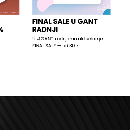
FINAL SALE U GANT
%
RADNJI
U #GANT radnjama aktuelan je
FINAL SALE — od 30.7....