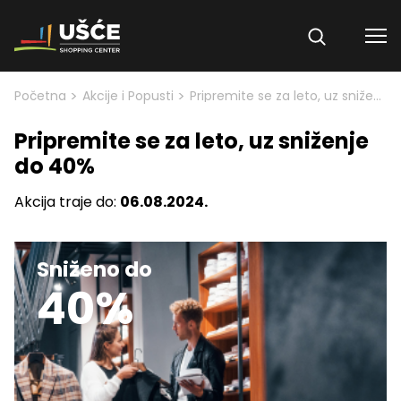
Skip to content
>
>
Početna
Akcije i Popusti
Pripremite se za leto, uz sniženje do 40%
Pripremite se za leto, uz sniženje
do 40%
Akcija traje do:
06.08.2024.
Sniženo do
40%