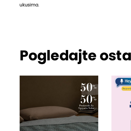
ukusima.
Pogledajte osta