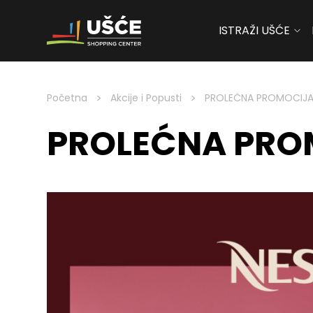
ISTRAŽI UŠĆE
Skip to content
>
>
Početna
Akcije i Popusti
PROLEĆNA PROMOCIJA 
PROLEĆNA PROM