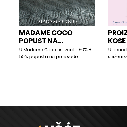
MADAME COCO
PROI
POPUST NA
KOSE
PROIZVODE ZA
LILLY
U Madame Coco ostvarite 50% +
U period
SPAVAĆU SOBU
50% popusta na proizvode...
sniženi s
kose svih