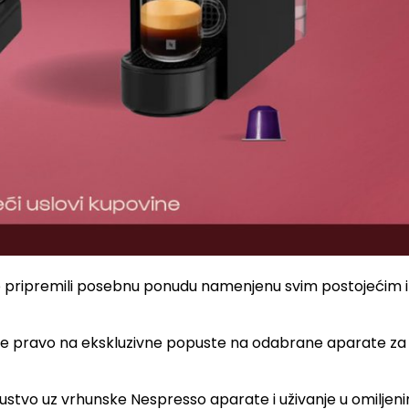
mo pripremili posebnu ponudu namenjenu svim postojećim 
te pravo na ekskluzivne popuste na odabrane aparate za k
iskustvo uz vrhunske Nespresso aparate i uživanje u omiljen