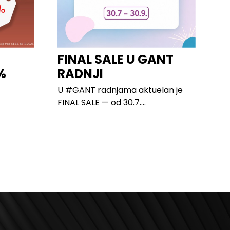
I
FINAL SALE U GANT
%
RADNJI
U #GANT radnjama aktuelan je
FINAL SALE — od 30.7....