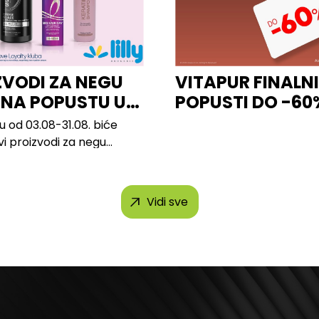
ZVODI ZA NEGU
VITAPUR FINALN
 NA POPUSTU U
POPUSTI DO -60
u od 03.08-31.08. biće
vi proizvodi za negu
 brendova, uključujući...
Vidi sve