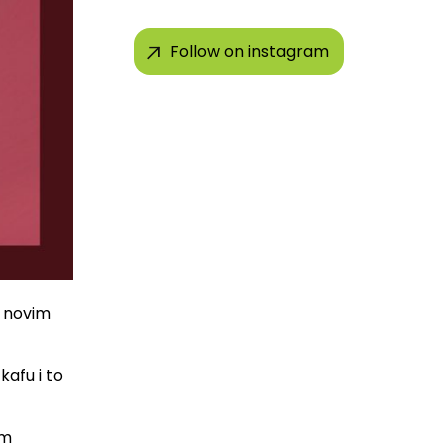
Follow on instagram
i novim
afu i to
im