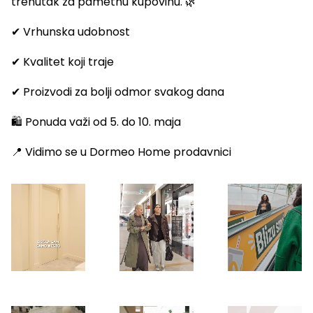
trenutak za pametnu kupovinu. 🌿
✔ Vrhunska udobnost
✔ Kvalitet koji traje
✔ Proizvodi za bolji odmor svakog dana
🛍️ Ponuda važi od 5. do 10. maja
📍 Vidimo se u Dormeo Home prodavnici