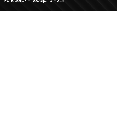
Ponedeljak – Nedelja: 10 – 22h
Kontakt telefon
+381 11 2854 580
Email
info@usceshoppingcenter.com
Zapratite nas
Web Design i Web Development
PopArt Studio
Copyright ©2026 UŠĆE Shopping Center. All Rights