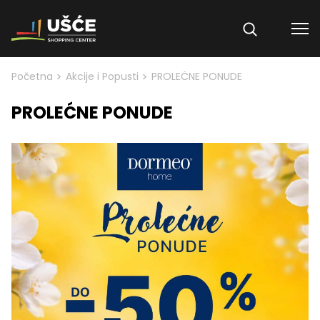
Skip to content
>
>
Početna
Akcije i Popusti
PROLEĆNE PONUDE
PROLEĆNE PONUDE