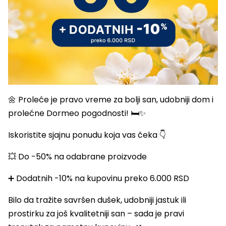
🌼 Proleće je pravo vreme za bolji san, udobniji dom i
prolećne Dormeo pogodnosti! 🛏️✨
Iskoristite sjajnu ponudu koja vas čeka 👇
💥 Do -50% na odabrane proizvode
➕ Dodatnih -10% na kupovinu preko 6.000 RSD
Bilo da tražite savršen dušek, udobniji jastuk ili
prostirku za još kvalitetniji san – sada je pravi