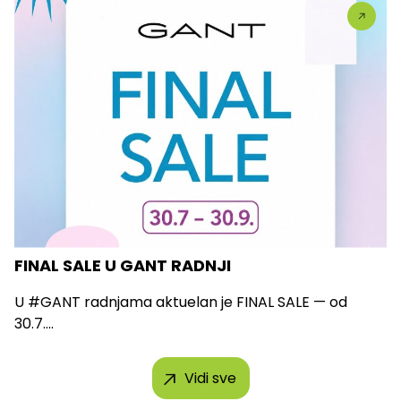
FINAL SALE U GANT RADNJI
U #GANT radnjama aktuelan je FINAL SALE — od
30.7....
Vidi sve