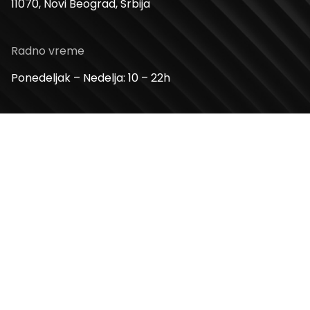
11070, Novi Beograd, Srbija
Radno vreme
Ponedeljak – Nedelja: 10 – 22h
Kontakt telefon
+381 11 2854 580
Email
info@usceshoppingcenter.com
Zapratite nas