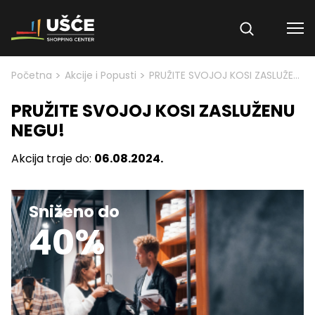
Skip to content
>
>
Početna
Akcije i Popusti
PRUŽITE SVOJOJ KOSI ZASLUŽENU NEGU!
PRUŽITE SVOJOJ KOSI ZASLUŽENU
NEGU!
Akcija traje do:
06.08.2024.
Sniženo do
40%