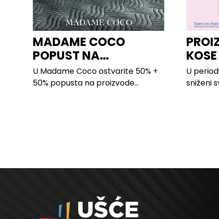
MADAME COCO
PROI
POPUST NA
KOSE
PROIZVODE ZA
LILLY
U Madame Coco ostvarite 50% +
U period
SPAVAĆU SOBU
50% popusta na proizvode...
sniženi s
kose svih