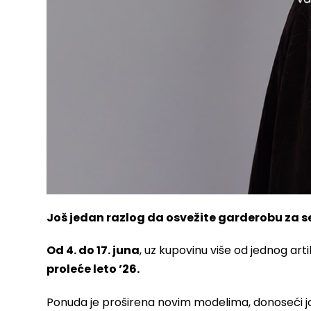
Još jedan razlog da osvežite garderobu za 
Od 4. do 17. juna
, uz kupovinu više od jednog art
proleće leto ’26.
Ponuda je proširena novim modelima, donoseći još