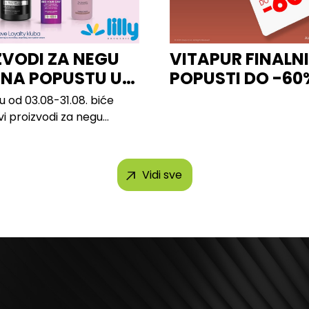
ZVODI ZA NEGU
VITAPUR FINALN
 NA POPUSTU U
POPUSTI DO -60
u od 03.08-31.08. biće
vi proizvodi za negu
 brendova, uključujući...
Vidi sve