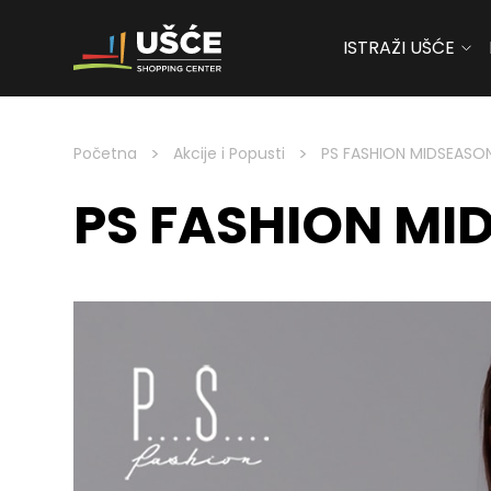
ISTRAŽI UŠĆE
Skip to content
>
>
Početna
Akcije i Popusti
PS FASHION MIDSEASO
PS FASHION MI