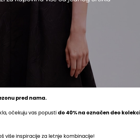
sezonu pred nama.
ikla, očekuju vas popusti
do 40% na označen deo kolekci
 više inspiracije za letnje kombinacije!