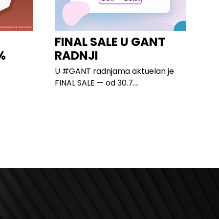
I
FINAL SALE U GANT
%
RADNJI
U #GANT radnjama aktuelan je
FINAL SALE — od 30.7....