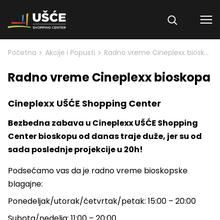
Skip to content
>
>
Početna
Akcije i Popusti
Radno vreme Cineplexx bioskopa
Radno vreme Cineplexx bioskopa
Cineplexx UŠĆE Shopping Center
Bezbedna zabava u Cineplexx UŠĆE Shopping
Center bioskopu od danas traje duže, jer su od
sada poslednje projekcije u 20h!
Podsećamo vas da je radno vreme bioskopske
blagajne:
Ponedeljak/utorak/četvrtak/petak: 15:00 – 20:00
Subota/nedelja: 11:00 – 20:00