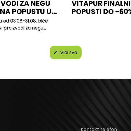
ZVODI ZA NEGU
VITAPUR FINALNI
 NA POPUSTU U
POPUSTI DO -60
u od 03.08-31.08. biće
vi proizvodi za negu
 brendova, uključujući...
Vidi sve
Kontakt telefon