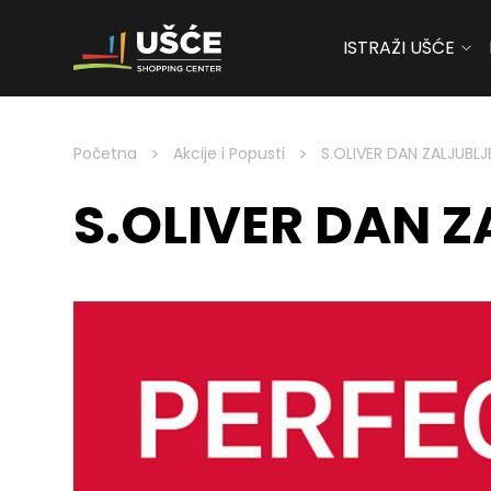
ISTRAŽI UŠĆE
Skip to content
>
>
Početna
Akcije i Popusti
S.OLIVER DAN ZALJUBLJ
S.OLIVER DAN Z