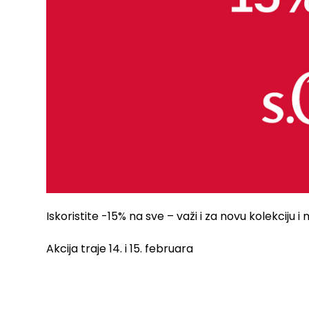
Iskoristite -15% na sve – važi i za novu kolekciju
Akcija traje 14. i 15. februara