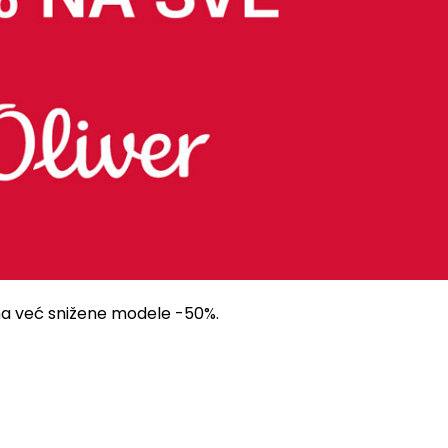
 i na već snižene modele -50%.