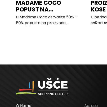
MADAME COCO
PROI
POPUST NA
KOSE
PROIZVODE ZA
LILLY
U Madame Coco ostvarite 50% +
U period
SPAVAĆU SOBU
50% popusta na proizvode...
sniženi s
kose svih
O Nama
Adresa