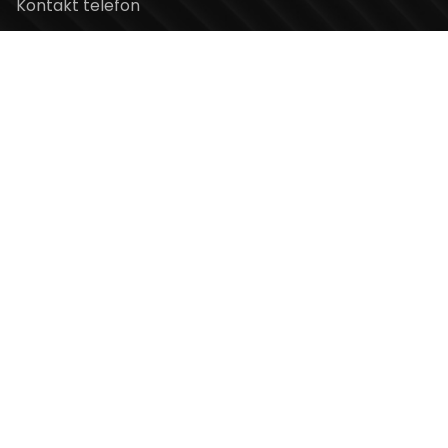
Kontakt telefon
+381 11 2854 580
Email
info@usceshoppingcenter.com
Zapratite nas
Web Design i Web Development
PopArt Studio
Copyright ©2026 UŠĆE Shopping Center. All Rights
Reserved.