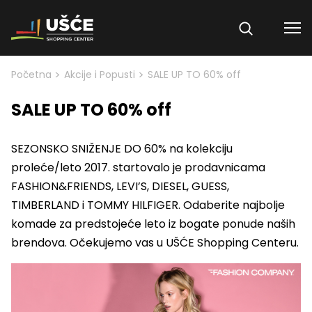
Skip to content
>
>
Početna
Akcije i Popusti
SALE UP TO 60% off
SALE UP TO 60% off
SEZONSKO SNIŽENJE DO 60% na kolekciju
proleće/leto 2017. startovalo je prodavnicama
FASHION&FRIENDS, LEVI’S, DIESEL, GUESS,
TIMBERLAND i TOMMY HILFIGER. Odaberite najbolje
komade za predstojeće leto iz bogate ponude naših
brendova. Očekujemo vas u UŠĆE Shopping Centeru.