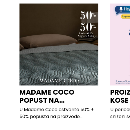
MADAME COCO
PROI
POPUST NA
KOSE
PROIZVODE ZA
LILLY
U Madame Coco ostvarite 50% +
U period
SPAVAĆU SOBU
50% popusta na proizvode...
sniženi s
kose svih