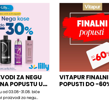
ZVODI ZA NEGU
VITAPUR FINALNI
 NA POPUSTU U
POPUSTI DO -60
u od 03.08-31.08. biće
vi proizvodi za negu
 brendova, uključujući...