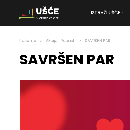
ISTRAŽI UŠĆE
Skip to content
>
>
Početna
Akcije i Popusti
SAVRŠEN PAR
SAVRŠEN PAR