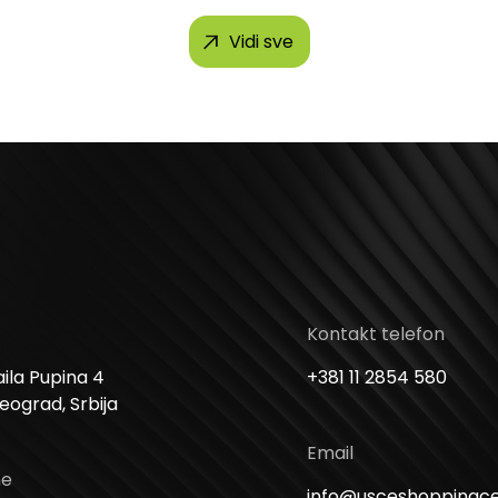
Vidi sve
Kontakt telefon
ila Pupina 4
+381 11 2854 580
Beograd, Srbija
Email
me
info@usceshoppingc