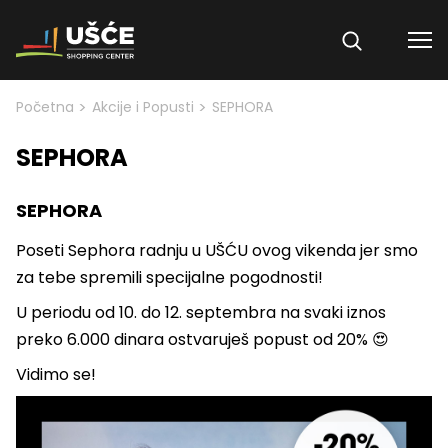
Skip to content
>
>
Početna
Akcije i Popusti
SEPHORA
SEPHORA
SEPHORA
Poseti Sephora radnju u UŠĆU ovog vikenda jer smo
za tebe spremili specijalne pogodnosti!
U periodu od 10. do 12. septembra na svaki iznos
preko 6.000 dinara ostvaruješ popust od 20% 😍
Vidimo se!