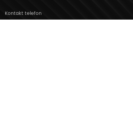
Kontakt telefon
+381 11 2854 580
Email
info@usceshoppingcenter.com
Zapratite nas
Web Design i Web Development
PopArt Studio
Copyright ©2026 UŠĆE Shopping Center. All Rights
Reserved.