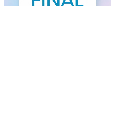
FINAL SALE U GANT RADNJI
U #GANT radnjama aktuelan je FINAL SALE — od
30.7....
Vidi sve