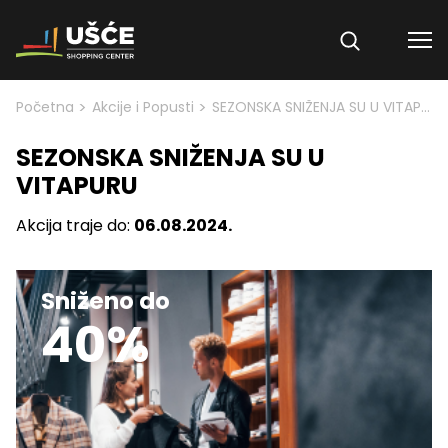
Skip to content
>
>
Početna
Akcije i Popusti
SEZONSKA SNIŽENJA SU U VITAPURU
SEZONSKA SNIŽENJA SU U
VITAPURU
Akcija traje do:
06.08.2024.
Sniženo do
40%