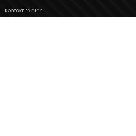
Kontakt telefon
+381 11 2854 580
Email
info@usceshoppingcenter.com
Zapratite nas
Web Design i Web Development
PopArt Studio
Copyright ©2026 UŠĆE Shopping Center. All Rights
Reserved.