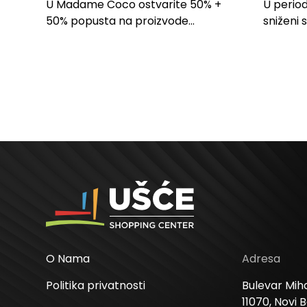
PROIZVODE ZA
LILLY
U Madame Coco ostvarite 50% +
U period
SPAVAĆU SOBU
50% popusta na proizvode...
sniženi 
kose svi
O Nama
Adresa
Politika privatnosti
Bulevar Miha
11070, Novi 