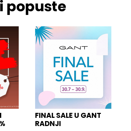
 i popuste
I
FINAL SALE U GANT
0%
RADNJI