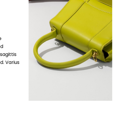
e
ed
sagittis
d. Varius