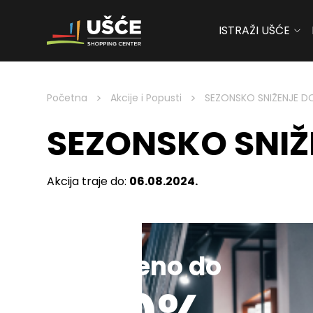
ISTRAŽI UŠĆE
Skip to content
>
>
Početna
Akcije i Popusti
SEZONSKO SNIŽENJE D
SEZONSKO SNIŽ
Akcija traje do:
06.08.2024.
Sniženo do