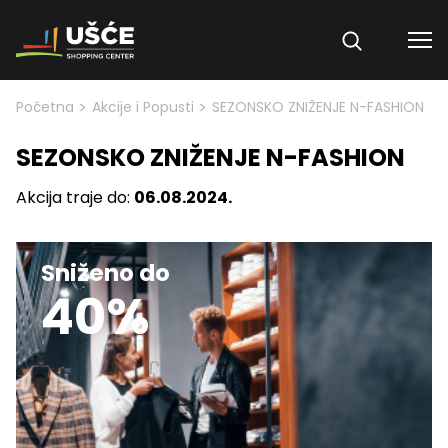
Skip to content
>
>
Početna
Akcije i Popusti
SEZONSKO ZNIŽENJE N-FASHION
SEZONSKO ZNIŽENJE N-FASHION
Akcija traje do:
06.08.2024.
Sniženo do
40%