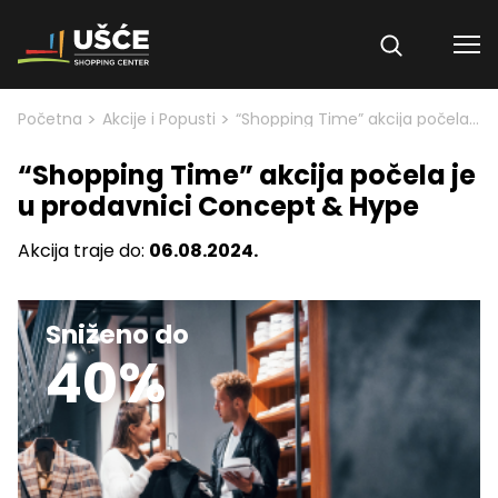
Skip to content
>
>
Početna
Akcije i Popusti
“Shopping Time” akcija počela je u prodavnici Concept & Hype
“Shopping Time” akcija počela je
u prodavnici Concept & Hype
Akcija traje do:
06.08.2024.
Sniženo do
40%