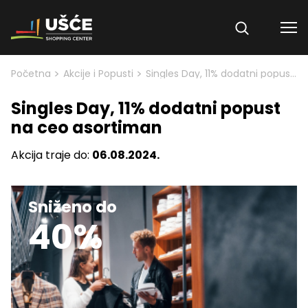
Skip to content
>
>
Početna
Akcije i Popusti
Singles Day, 11% dodatni popust na ceo asortiman
Singles Day, 11% dodatni popust
na ceo asortiman
Akcija traje do:
06.08.2024.
Sniženo do
40%