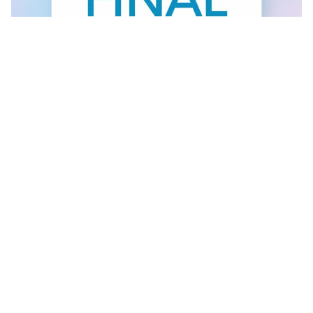
FINAL SALE U GANT RADNJI
U #GANT radnjama aktuelan je FINAL SALE — od
30.7....
Vidi sve