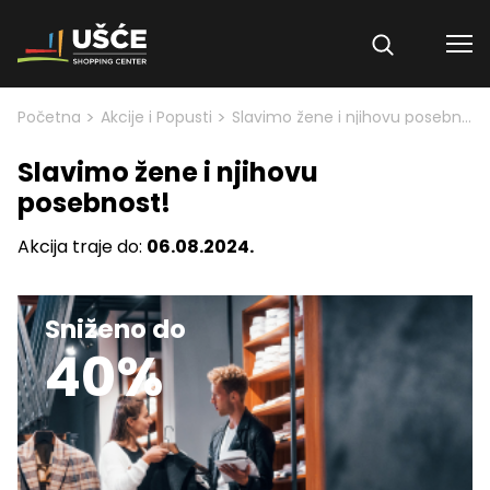
Skip to content
>
>
Početna
Akcije i Popusti
Slavimo žene i njihovu posebnost!
Slavimo žene i njihovu
posebnost!
Akcija traje do:
06.08.2024.
Sniženo do
40%