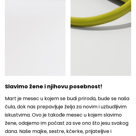
Slavimo žene i njihovu posebnost!
Mart je mesec u kojem se budi priroda, bude se naša
čula, dok nas prepavljuje želja za novim i uzbudljivim
iskustvima. Ovo je takođe mesec u kojem slavimo
žene, odajemo im počast za sve ono što jesu svakog
dana. Naše majke, sestre, kćerke, prijateljive i