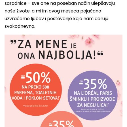
saradnice – sve one na poseban način ulepšavaju
naše živote, a mi im ovog meseca pojačano
uzvraćamo ljubav i poštovanje koje nam daruju
svakodnevno.