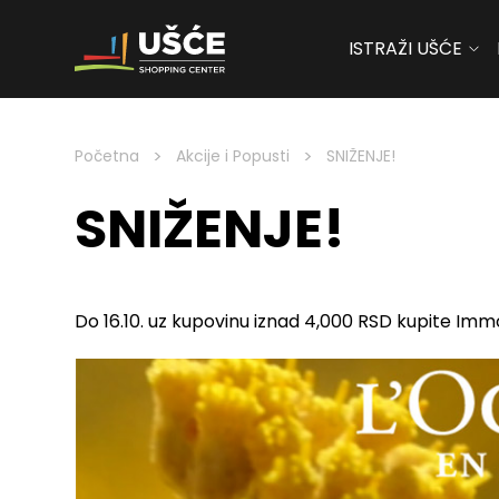
ISTRAŽI UŠĆE
Skip to content
>
>
Početna
Akcije i Popusti
SNIŽENJE!
SNIŽENJE!
Do 16.10. uz kupovinu iznad 4,000 RSD kupite Im