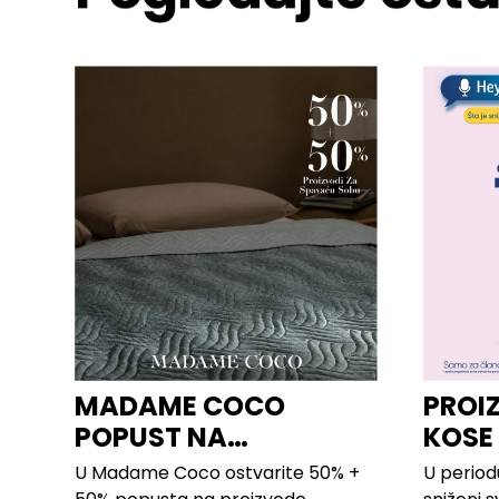
MADAME COCO
PROI
POPUST NA
KOSE
PROIZVODE ZA
LILLY
U Madame Coco ostvarite 50% +
U period