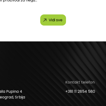
vi proizvodi za negu
 brendova, uključujući...
Vidi sve
Kontakt telefon
ila Pupina 4
+381 11 2854 580
Beograd, Srbija