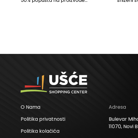
SPAVAĆU SOBU
50% popusta na proizvode...
sniženi s
kose svih
O Nama
Adresa
Politika privatnosti
Bulevar Miha
11070, Novi 
Politika kolačića