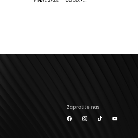
FINAL SALE — od 30.7....
Zapratite nas