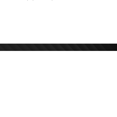
kose svih
O Nama
Adresa
Politika privatnosti
Bulevar Miha
11070, Novi 
Politika kolačića