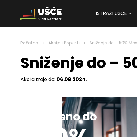
ISTRAŽI UŠĆE
Skip to content
>
>
Početna
Akcije i Popusti
Sniženje do – 50% Mas
Sniženje do – 
Akcija traje do:
06.08.2024.
Sniženo do