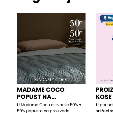
MADAME COCO
PROI
POPUST NA
KOSE
PROIZVODE ZA
LILLY
U Madame Coco ostvarite 50% +
U period
SPAVAĆU SOBU
50% popusta na proizvode...
sniženi s