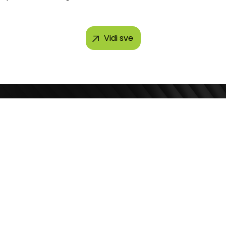
 brendova, uključujući...
Vidi sve
Kontakt telefon
ila Pupina 4
+381 11 2854 580
Beograd, Srbija
Email