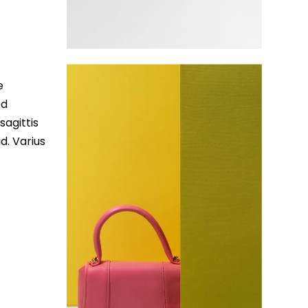
e
ed
sagittis
d. Varius