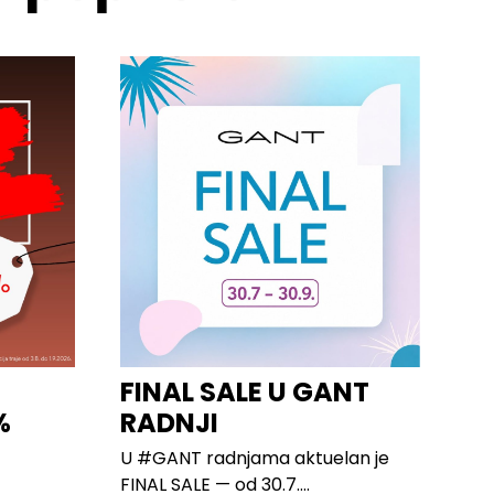
FINAL SALE U GANT
%
RADNJI
U #GANT radnjama aktuelan je
FINAL SALE — od 30.7....