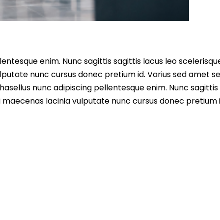
entesque enim. Nunc sagittis sagittis lacus leo scelerisqu
lputate nunc cursus donec pretium id. Varius sed amet s
asellus nunc adipiscing pellentesque enim. Nunc sagittis 
i maecenas lacinia vulputate nunc cursus donec pretium i