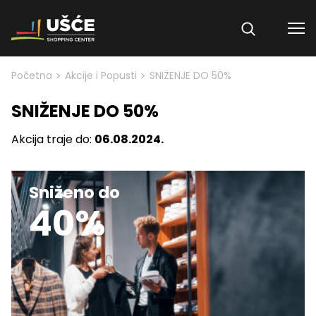
Skip to content
>
>
Početna
Akcije i Popusti
SNIŽENJE DO 50%
SNIŽENJE DO 50%
Akcija traje do:
06.08.2024.
Sniženo do
40%