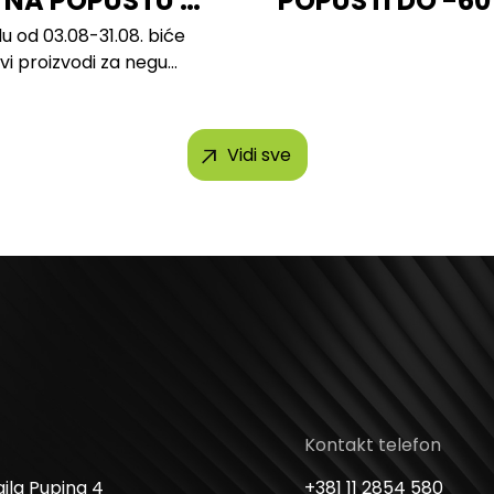
 NA POPUSTU U
POPUSTI DO -6
u od 03.08-31.08. biće
svi proizvodi za negu
h brendova, uključujući...
Vidi sve
Kontakt telefon
ila Pupina 4
+381 11 2854 580