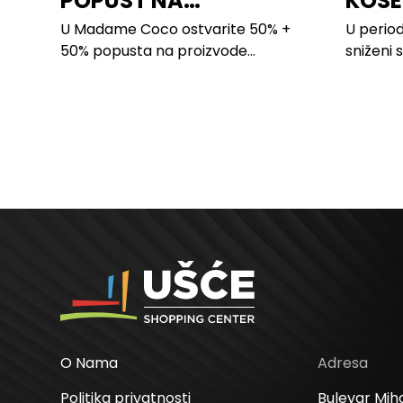
POPUST NA
KOSE
PROIZVODE ZA
LILLY
U Madame Coco ostvarite 50% +
U period
SPAVAĆU SOBU
50% popusta na proizvode...
sniženi 
kose svi
O Nama
Adresa
Politika privatnosti
Bulevar Miha