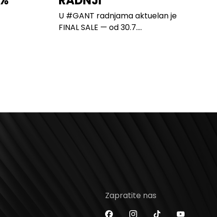
0%
RADNJI
U #GANT radnjama aktuelan je
FINAL SALE — od 30.7....
Zapratite nas