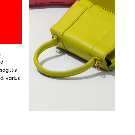
e
ed
sagittis
d. Varius