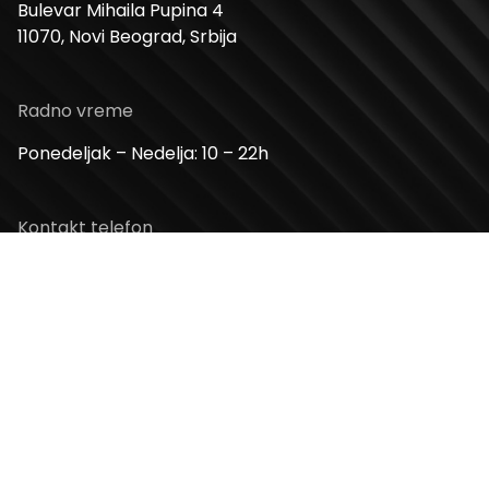
Bulevar Mihaila Pupina 4
11070, Novi Beograd, Srbija
Radno vreme
Ponedeljak – Nedelja: 10 – 22h
Kontakt telefon
+381 11 2854 580
Email
info@usceshoppingcenter.com
Zapratite nas