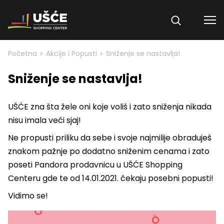
Skip to content
>
>
Početna
Akcije i Popusti
Sniženje se nastavlja!
Sniženje se nastavlja!
UŠĆE zna šta žele oni koje voliš i zato sniženja nikada
nisu imala veći sjaj!
Ne propusti priliku da sebe i svoje najmilije obraduješ
znakom pažnje po dodatno sniženim cenama i zato
poseti Pandora prodavnicu u UŠĆE Shopping
Centeru gde te od 14.01.2021. čekaju posebni popusti!
Vidimo se!