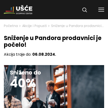
Skip to content
>
>
Početna
Akcije i Popusti
Sniženje u Pandora prodavnici je počelo!
Sniženje u Pandora prodavnici je
počelo!
Akcija traje do:
06.08.2024.
Sniženo do
40%