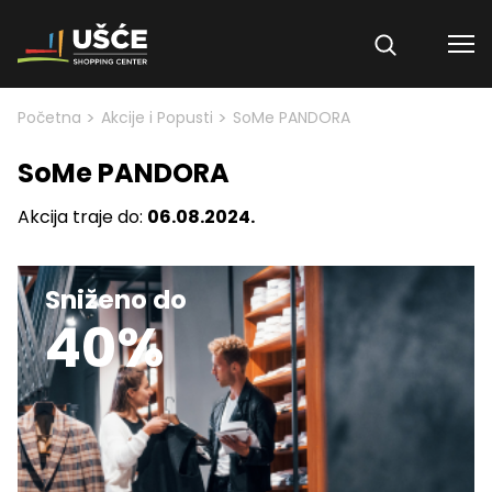
Skip to content
>
>
Početna
Akcije i Popusti
SoMe PANDORA
SoMe PANDORA
Akcija traje do:
06.08.2024.
Sniženo do
40%