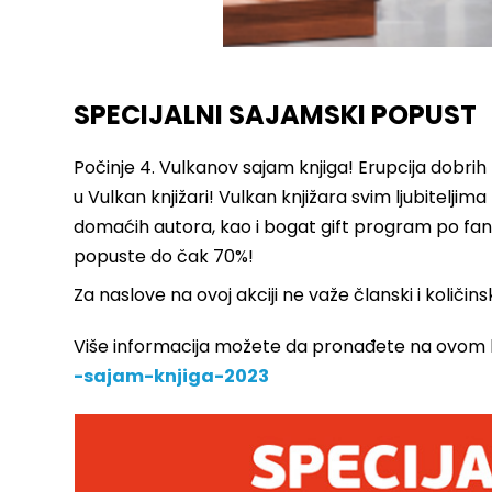
SPECIJALNI SAJAMSKI POPUST
Počinje 4. Vulkanov sajam knjiga! Erupcija dobrih
u Vulkan knjižari! Vulkan knjižara svim ljubiteljima
domaćih autora, kao i bogat gift program po fa
popuste do čak 70%!
Za naslove na ovoj akciji ne važe članski i količins
Više informacija možete da pronađete na ovom l
-sajam-knjiga-2023