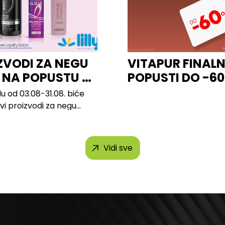
ZVODI ZA NEGU
VITAPUR FINALN
 NA POPUSTU U
POPUSTI DO -6
u od 03.08-31.08. biće
svi proizvodi za negu
h brendova, uključujući...
Vidi sve