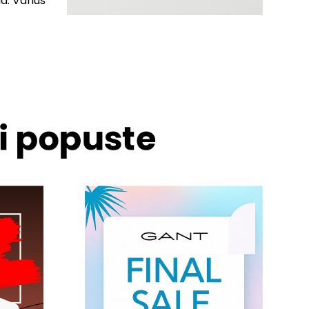
d. Varius
 i popuste