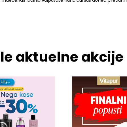
i maecenas lacinia vulputate nunc cursus donec pretium i
le aktuelne akcije