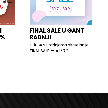
I
FINAL SALE U GANT
0%
RADNJI
U #GANT radnjama aktuelan je
FINAL SALE — od 30.7....