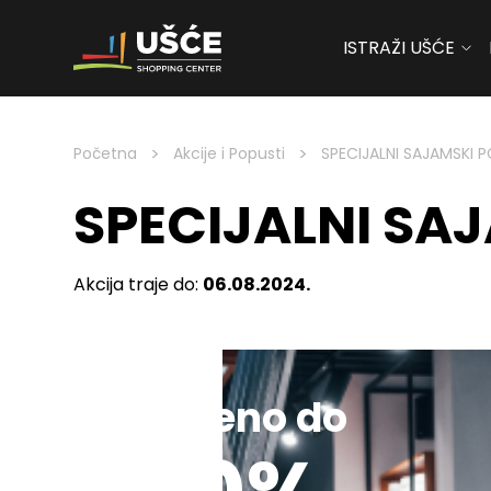
ISTRAŽI UŠĆE
Skip to content
>
>
Početna
Akcije i Popusti
SPECIJALNI SAJAMSKI 
SPECIJALNI SA
Akcija traje do:
06.08.2024.
Sniženo do