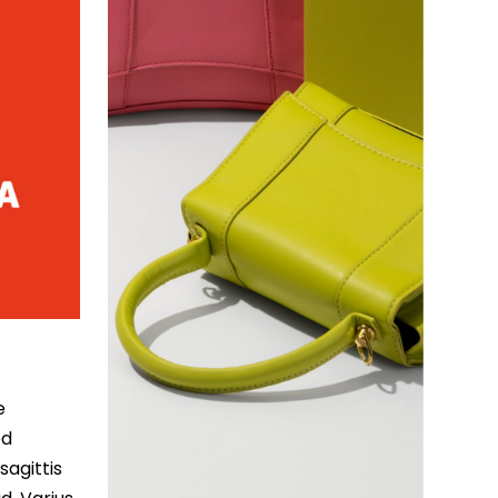
e
ed
sagittis