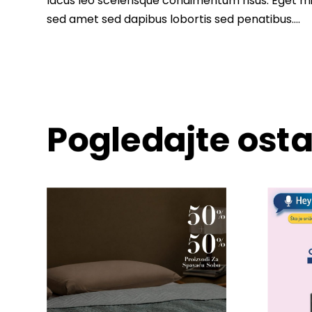
lacus leo scelerisque condimentum risus. Eget m
sed amet sed dapibus lobortis sed penatibus….
Pogledajte osta