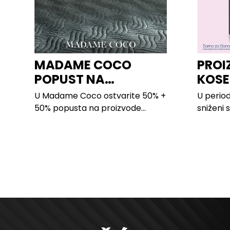
MADAME COCO
PROI
POPUST NA
KOSE
PROIZVODE ZA
LILLY
U Madame Coco ostvarite 50% +
U period
SPAVAĆU SOBU
50% popusta na proizvode...
sniženi 
kose svi