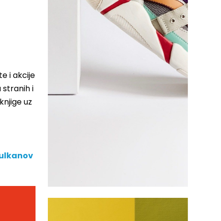
e i akcije
 stranih i
knjige uz
vulkanov