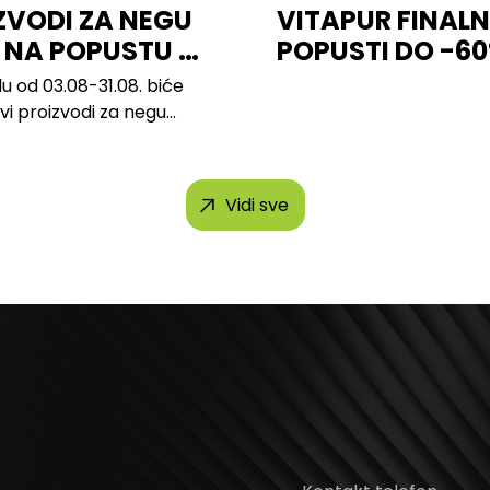
ZVODI ZA NEGU
VITAPUR FINALN
 NA POPUSTU U
POPUSTI DO -6
u od 03.08-31.08. biće
svi proizvodi za negu
h brendova, uključujući...
Vidi sve