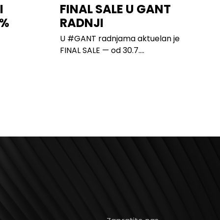
I
FINAL SALE U GANT
0%
RADNJI
U #GANT radnjama aktuelan je
FINAL SALE — od 30.7....