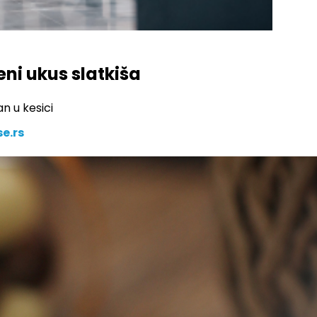
eni ukus slatkiša
n u kesici
e.rs