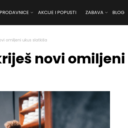
PRODAVNICE
AKCIJE I POPUSTI
ZABAVA
BLOG
ovi omiljeni ukus slatkiša
riješ novi omiljeni