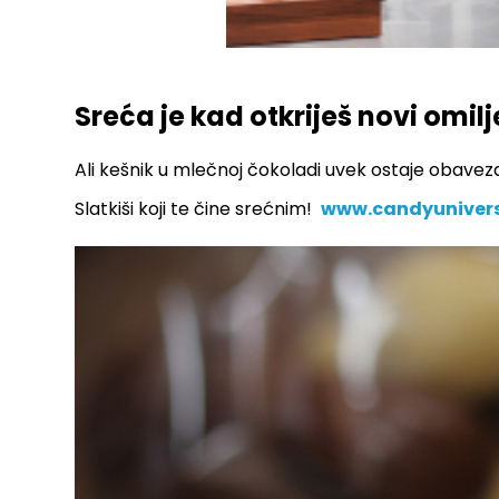
Sreća je kad otkriješ novi omilj
Ali kešnik u mlečnoj čokoladi uvek ostaje obaveza
Slatkiši koji te čine srećnim!
www.candyunivers