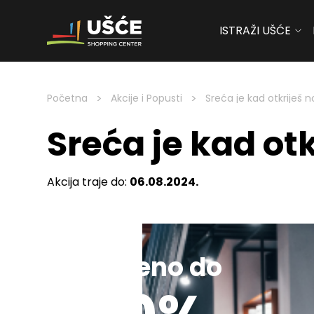
ISTRAŽI UŠĆE
Skip to content
>
>
Početna
Akcije i Popusti
Sreća je kad otkriješ n
Sreća je kad otk
Akcija traje do:
06.08.2024.
Sniženo do