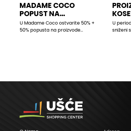
MADAME COCO
PROI
POPUST NA
KOSE
PROIZVODE ZA
LILLY
U Madame Coco ostvarite 50% +
U period
SPAVAĆU SOBU
50% popusta na proizvode...
sniženi 
kose svi