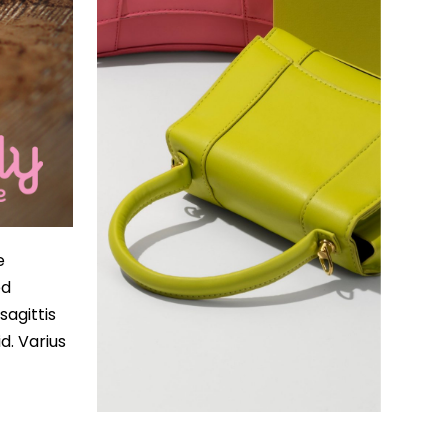
e
ed
sagittis
d. Varius