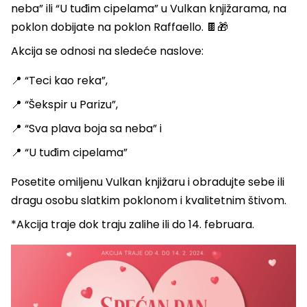
neba” ili “U tuđim cipelama” u Vulkan knjižarama, na
poklon dobijate na poklon Raffaello. 🍫🎁
Akcija se odnosi na sledeće naslove:
📍 “Teci kao reka”,
📍 “Šekspir u Parizu”,
📍 “Sva plava boja sa neba” i
📍 “U tuđim cipelama”
Posetite omiljenu Vulkan knjižaru i obradujte sebe ili
dragu osobu slatkim poklonom i kvalitetnim štivom.
*Akcija traje dok traju zalihe ili do 14. februara.