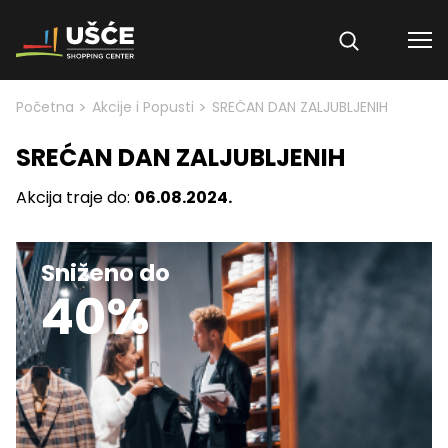
Skip to content
>
>
Početna
Akcije i Popusti
SREĆAN DAN ZALJUBLJENIH
SREĆAN DAN ZALJUBLJENIH
Akcija traje do:
06.08.2024.
Sniženo do
40%