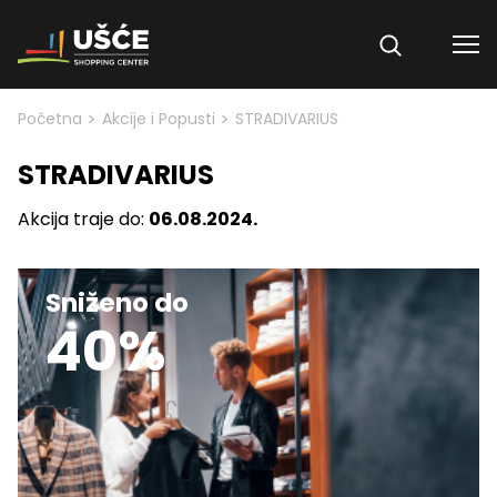
Skip to content
>
>
Početna
Akcije i Popusti
STRADIVARIUS
STRADIVARIUS
Akcija traje do:
06.08.2024.
Sniženo do
40%