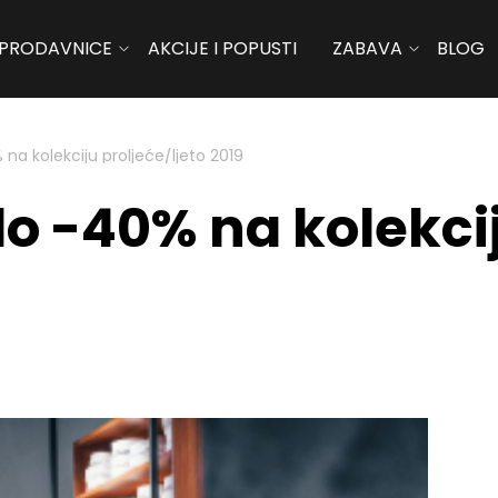
PRODAVNICE
AKCIJE I POPUSTI
ZABAVA
BLOG
 na kolekciju proljeće/ljeto 2019
do -40% na kolekcij