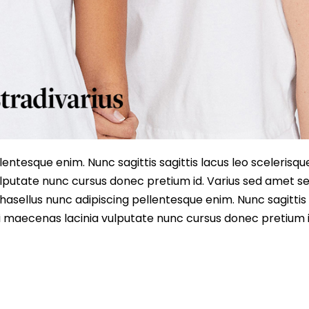
entesque enim. Nunc sagittis sagittis lacus leo scelerisqu
lputate nunc cursus donec pretium id. Varius sed amet s
asellus nunc adipiscing pellentesque enim. Nunc sagittis 
i maecenas lacinia vulputate nunc cursus donec pretium i