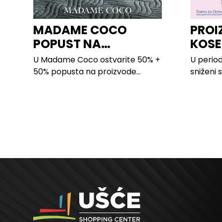
MADAME COCO
PROI
POPUST NA
KOSE
PROIZVODE ZA
LILLY
U Madame Coco ostvarite 50% +
U period
SPAVAĆU SOBU
50% popusta na proizvode...
sniženi 
kose svi