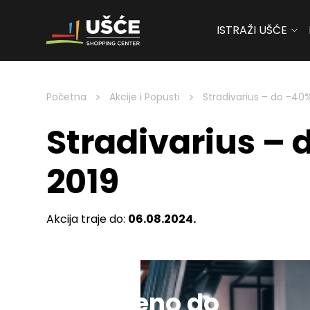
ISTRAŽI UŠĆE
Skip to content
>
>
Početna
Akcije i Popusti
Stradivarius – do -40%
Stradivarius – 
2019
Akcija traje do:
06.08.2024.
Sniženo do