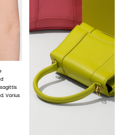
e
ed
sagittis
d. Varius