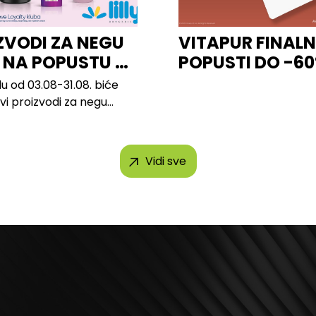
ZVODI ZA NEGU
VITAPUR FINALN
 NA POPUSTU U
POPUSTI DO -6
u od 03.08-31.08. biće
svi proizvodi za negu
h brendova, uključujući...
Vidi sve