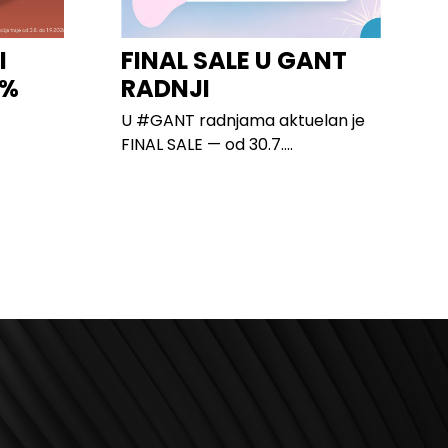
I
FINAL SALE U GANT
0%
RADNJI
U #GANT radnjama aktuelan je
FINAL SALE — od 30.7....