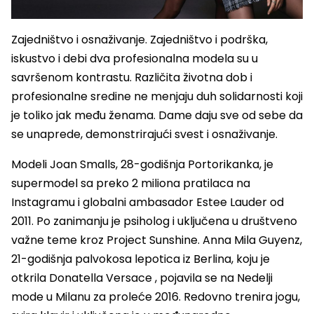
Zajedništvo i osnaživanje. Zajedništvo i podrška,
iskustvo i debi dva profesionalna modela su u
savršenom kontrastu. Različita životna dob i
profesionalne sredine ne menjaju duh solidarnosti koji
je toliko jak među ženama. Dame daju sve od sebe da
se unaprede, demonstrirajući svest i osnaživanje.
Modeli Joan Smalls, 28-godišnja Portorikanka, je
supermodel sa preko 2 miliona pratilaca na
Instagramu i globalni ambasador Estee Lauder od
2011. Po zanimanju je psiholog i uključena u društveno
važne teme kroz Project Sunshine. Anna Mila Guyenz,
21-godišnja palvokosa lepotica iz Berlina, koju je
otkrila Donatella Versace , pojavila se na Nedelji
mode u Milanu za proleće 2016. Redovno trenira jogu,