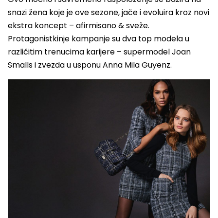
snazi žena koje je ove sezone, jače i evoluira kroz novi
ekstra koncept – afirmisano & sveže.
Protagonistkinje kampanje su dva top modela u
različitim trenucima karijere – supermodel Joan
Smalls i zvezda u usponu Anna Mila Guyenz.