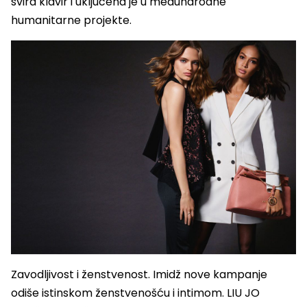
svira klavir i uključena je u međunarodne
humanitarne projekte.
Zavodljivost i ženstvenost. Imidž nove kampanje
odiše istinskom ženstvenošću i intimom. LIU JO