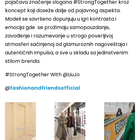
pojačava značenje slogana #StrongTogether kroz
koncept koji doseže dalje od pojavnog aspekta.
Modeli se savršeno dopunjuju u igri kontrasta i
emocija gde se prožimaju samopouzdanje,
zavođenje i razumevanje u strogo poverljivoj
atmosferi sačinjenoj od glamuroznih nagoveštaja i
autentičnih impulsa, a sve u skladu sa jedinstvenim
stilom brenda.
#StrongTogether With @LiuJo
@
fashionandfriendsofficial