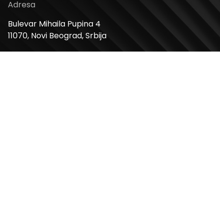
Adresa
Bulevar Mihaila Pupina 4
11070, Novi Beograd, Srbija
Radno vreme
Ponedeljak – Nedelja: 10 – 22h
Kontakt telefon
+381 11 2854 580
Email
info@usceshoppingcenter.com