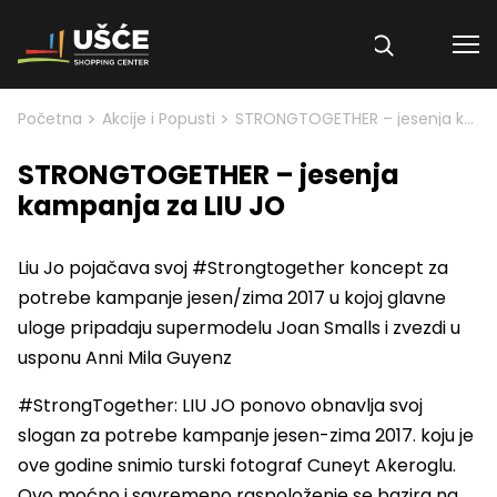
Skip to content
>
>
Početna
Akcije i Popusti
STRONGTOGETHER – jesenja kampanja za LIU JO
STRONGTOGETHER – jesenja
kampanja za LIU JO
Liu Jo pojačava svoj #Strongtogether koncept za
potrebe kampanje jesen/zima 2017 u kojoj glavne
uloge pripadaju supermodelu Joan Smalls i zvezdi u
usponu Anni Mila Guyenz
#StrongTogether: LIU JO ponovo obnavlja svoj
slogan za potrebe kampanje jesen-zima 2017. koju je
ove godine snimio turski fotograf Cuneyt Akeroglu.
Ovo moćno i savremeno raspoloženje se bazira na