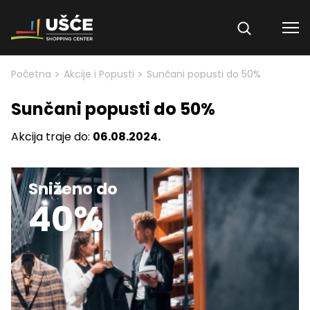
Skip to content
>
>
Početna
Akcije i Popusti
Sunčani popusti do 50%
Sunčani popusti do 50%
Akcija traje do:
06.08.2024.
Sniženo do
40%