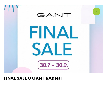
FINAL SALE U GANT RADNJI
U #GANT radnjama aktuelan je FINAL SALE — od
30.7....