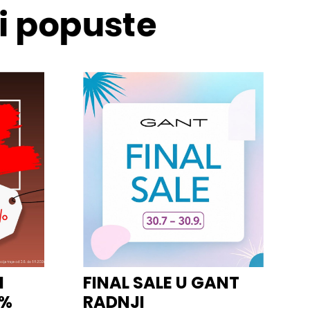
 i popuste
I
FINAL SALE U GANT
0%
RADNJI