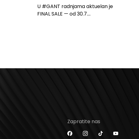
U #GANT radnjama aktuelan je
FINAL SALE — od 30.7....
Zapratite nas