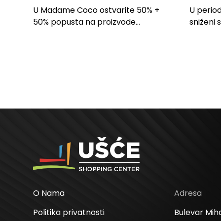
PROIZVODE ZA
LILLY
U Madame Coco ostvarite 50% +
U period
SPAVAĆU SOBU
50% popusta na proizvode...
sniženi 
kose svi
O Nama
Adresa
Politika privatnosti
Bulevar Miha