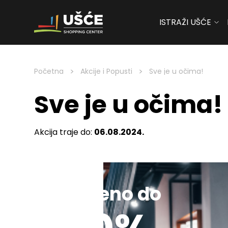
ISTRAŽI UŠĆE
Skip to content
>
>
Početna
Akcije i Popusti
Sve je u očima!
Sve je u očima!
Akcija traje do:
06.08.2024.
Sniženo do