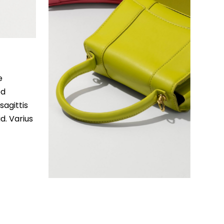
e
ed
sagittis
d. Varius