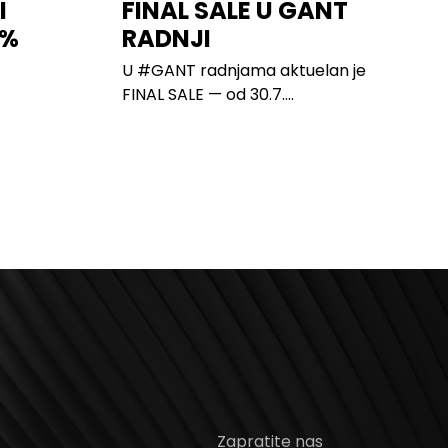
I
FINAL SALE U GANT
0%
RADNJI
U #GANT radnjama aktuelan je
FINAL SALE — od 30.7....
Zapratite nas