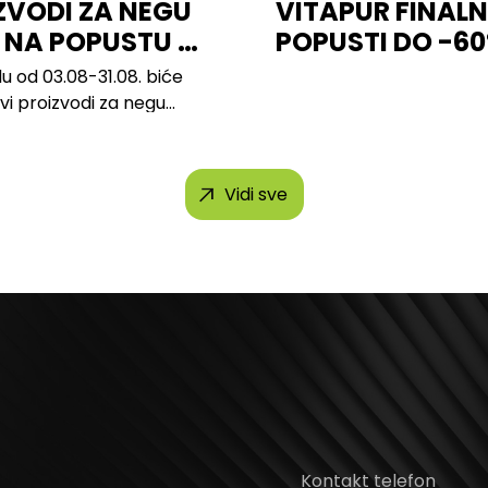
ZVODI ZA NEGU
VITAPUR FINALN
 NA POPUSTU U
POPUSTI DO -6
u od 03.08-31.08. biće
svi proizvodi za negu
h brendova, uključujući...
Vidi sve
Kontakt telefon