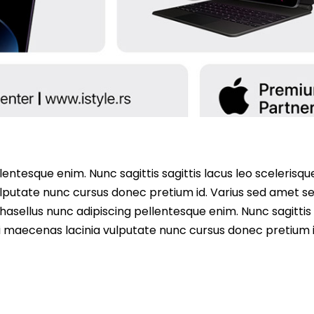
entesque enim. Nunc sagittis sagittis lacus leo scelerisqu
lputate nunc cursus donec pretium id. Varius sed amet s
asellus nunc adipiscing pellentesque enim. Nunc sagittis 
i maecenas lacinia vulputate nunc cursus donec pretium i