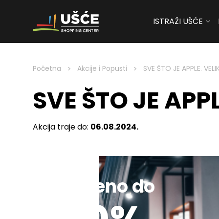
ISTRAŽI UŠĆE
Skip to content
>
>
Početna
Akcije i Popusti
SVE ŠTO JE APPLE. VEL
SVE ŠTO JE APP
Akcija traje do:
06.08.2024.
Sniženo do