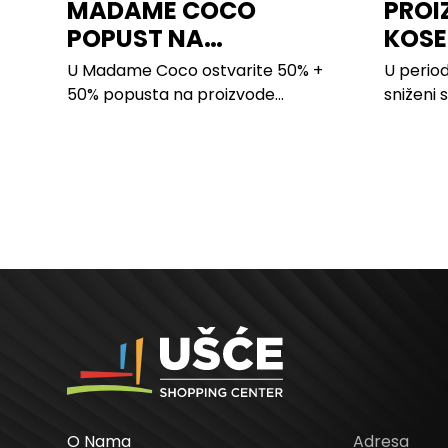
MADAME COCO
PROI
POPUST NA
KOSE
PROIZVODE ZA
LILLY
U Madame Coco ostvarite 50% +
U period
SPAVAĆU SOBU
50% popusta na proizvode...
sniženi 
kose svi
O Nama
Adresa