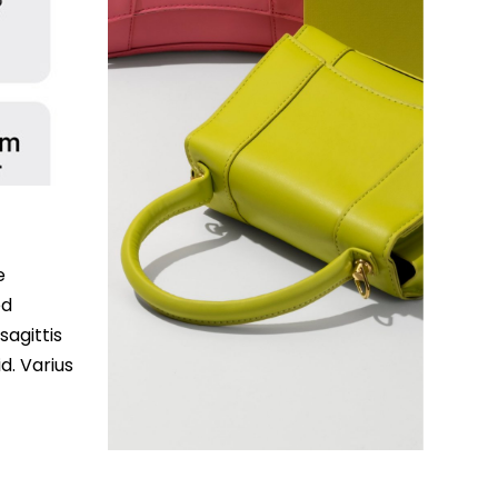
e
ed
sagittis
d. Varius