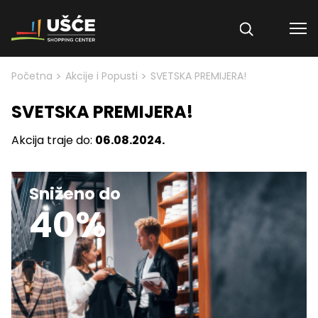
Skip to content
>
>
Početna
Akcije i Popusti
SVETSKA PREMIJERA!
SVETSKA PREMIJERA!
Akcija traje do:
06.08.2024.
Sniženo do
40%