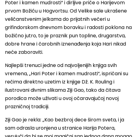
Poter i kamen mudrosti“ i dirljive priče o Harijevom
prvom Božiću u Hogvortsu. Od Velike sale ukrašene
veličanstvenim jelkama do prijatnih večeri u
grifindorskom dnevnom boravku i radosti poklona na
božićno jutro, to je praznik pun topline, drugarstva,
dobre hrane i čarobnih iznenađenja koja Hari nikad
neće zaboraviti.
Najlepši trenuci jedne od najvoljenijih knjiga svih
vremena, „Hari Poter i kamen mudrosti“, ispričani su
rečima direktno uzetim iz knjige Dž. K. Rouling i
ilustrovani divnim slikama Ziji Gao, tako da čitava
porodica može uživati u ovoj očaravajućoj novoj
prazničnoj tradiciji.
Ziji Gao je rekla: „Kao bezbroj dece širom sveta, i ja
sam odrasla uronjena u stranice Harija Potera,
verujući da bi se moj magični san jednog dana mogao