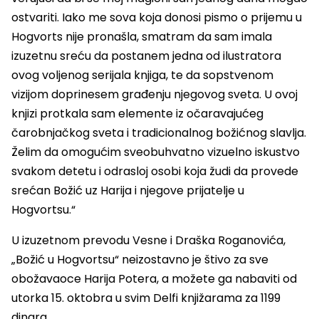
ostvariti. Iako me sova koja donosi pismo o prijemu u
Hogvorts nije pronašla, smatram da sam imala
izuzetnu sreću da postanem jedna od ilustratora
ovog voljenog serijala knjiga, te da sopstvenom
vizijom doprinesem građenju njegovog sveta. U ovoj
knjizi protkala sam elemente iz očaravajućeg
čarobnjačkog sveta i tradicionalnog božićnog slavlja.
Želim da omogućim sveobuhvatno vizuelno iskustvo
svakom detetu i odrasloj osobi koja žudi da provede
srećan Božić uz Harija i njegove prijatelje u
Hogvortsu.“
U izuzetnom prevodu Vesne i Draška Roganovića,
„Božić u Hogvortsu“ neizostavno je štivo za sve
obožavaoce Harija Potera, a možete ga nabaviti od
utorka 15. oktobra u svim Delfi knjižarama za 1199
dinara.