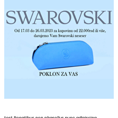
test Penatibus non phasellus nunc adipiscing