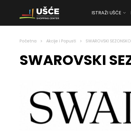
ISTRAŽI UŠĆE
Skip to content
>
>
Početna
Akcije i Popusti
SWAROVSKI SEZONSKO 
SWAROVSKI SE