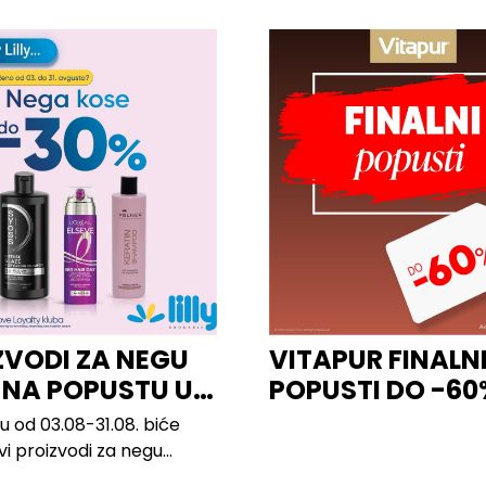
ZVODI ZA NEGU
VITAPUR FINALN
 NA POPUSTU U
POPUSTI DO -60
u od 03.08-31.08. biće
svi proizvodi za negu
 brendova, uključujući...