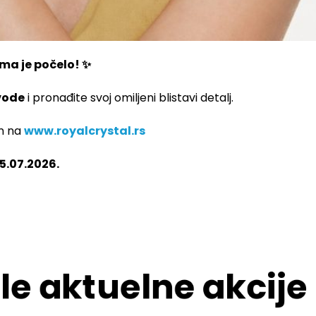
ma je počelo! ✨
vode
i pronađite svoj omiljeni blistavi detalj.
jn na
www.royalcrystal.rs
05.07.2026.
le aktuelne akcije