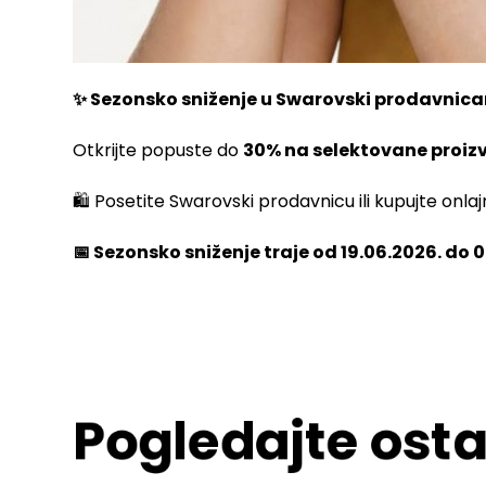
✨ Sezonsko sniženje u Swarovski prodavnica
Otkrijte popuste do
30% na selektovane proiz
🛍️ Posetite Swarovski prodavnicu ili kupujte onla
📅 Sezonsko sniženje traje od 19.06.2026. do 
Pogledajte osta