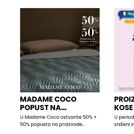
MADAME COCO
PROI
POPUST NA
KOSE
PROIZVODE ZA
LILLY
U Madame Coco ostvarite 50% +
U period
SPAVAĆU SOBU
50% popusta na proizvode...
sniženi 
kose svih