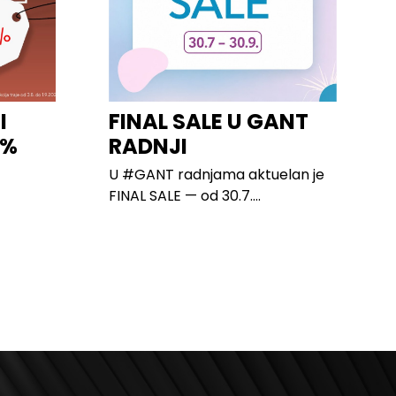
I
FINAL SALE U GANT
0%
RADNJI
U #GANT radnjama aktuelan je
FINAL SALE — od 30.7....