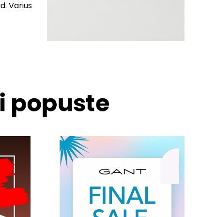
d. Varius
 i popuste