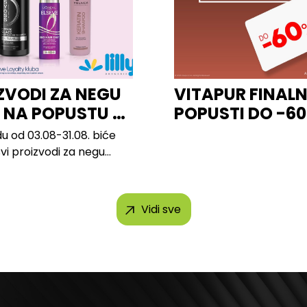
ZVODI ZA NEGU
VITAPUR FINALN
 NA POPUSTU U
POPUSTI DO -6
u od 03.08-31.08. biće
svi proizvodi za negu
h brendova, uključujući...
Vidi sve