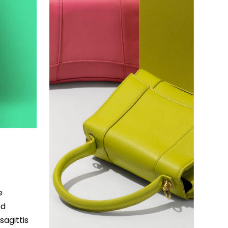
e
ed
sagittis