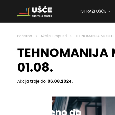
ISTRAŽI UŠĆE
Skip to content
>
>
Početna
Akcije i Popusti
TEHNOMANIJA MODELI Z
TEHNOMANIJA MO
01.08.
Akcija traje do:
06.08.2024.
Sniženo do