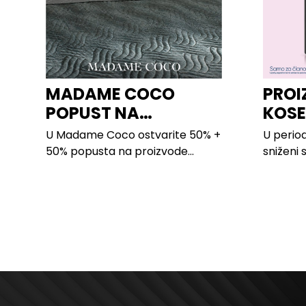
MADAME COCO
PROI
POPUST NA
KOSE
PROIZVODE ZA
LILLY
U Madame Coco ostvarite 50% +
U period
SPAVAĆU SOBU
50% popusta na proizvode...
sniženi 
kose svi