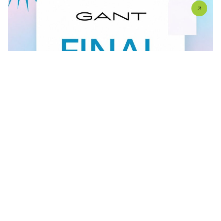
FINAL SALE U GANT RADNJI
U #GANT radnjama aktuelan je FINAL SALE — od
30.7....
Vidi sve