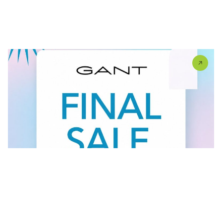
U #GANT radnjama aktuelan je FINAL SALE — od