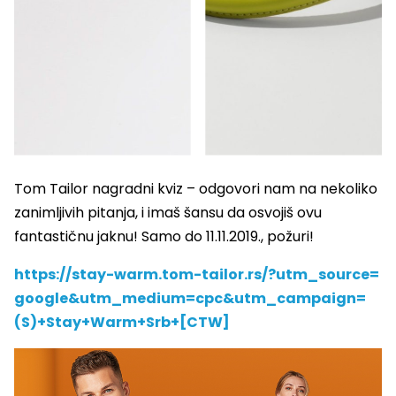
Tom Tailor nagradni kviz – odgovori nam na nekoliko
zanimljivih pitanja, i imaš šansu da osvojiš ovu
fantastičnu jaknu! Samo do 11.11.2019., požuri!
https://stay-warm.tom-tailor.
rs/?utm_source=
google&utm_
medium=cpc&utm_campaign=
(S)+
Stay+Warm+Srb+[CTW]