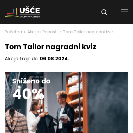
Skip to content
>
>
Početna
Akcije i Popusti
Tom Tailor nagradni kviz
Tom Tailor nagradni kviz
Akcija traje do:
06.08.2024.
Sniženo do
40%