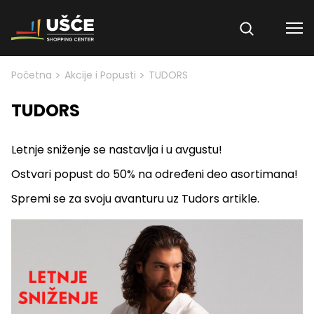
Skip to content
>
>
Početna
Akcije i Popusti
TUDORS
TUDORS
Letnje sniženje se nastavlja i u avgustu!
Ostvari popust do 50% na određeni deo asortimana!
Spremi se za svoju avanturu uz Tudors artikle.