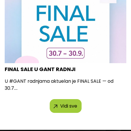
FINAL SALE U GANT RADNJI
U #GANT radnjama aktuelan je FINAL SALE — od
30.7....
Vidi sve